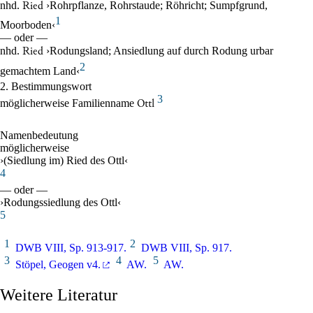
nhd
.
›Rohrpflanze, Rohrstaude; Röhricht; Sumpfgrund,
Ried
1
Moorboden‹
— oder —
nhd
.
›Rodungsland; Ansiedlung auf durch Rodung urbar
Ried
2
gemachtem Land‹
2
.
Bestimmungswort
3
möglicherweise
Familienname
Ottl
Namenbedeutung
möglicherweise
›(Siedlung im) Ried des Ottl‹
4
— oder —
›Rodungssiedlung des Ottl‹
5
1
2
DWB VIII, Sp. 913-917.
DWB VIII, Sp. 917.
3
4
5

Stöpel, Geogen v4.
AW
.
AW
.
Weitere Literatur