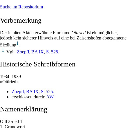
Suche im Repositorium
Vorbemerkung
Der in alten Akten erwähnte Flurname
Ottlried
ist ein möglicher,
jedoch kein sicherer Hinweis auf eine bei Zaisertshofen abgegangene
1
Siedlung
.
1
Vgl.
Zoepfl, BA IX, S. 525.
Historische Schreibformen
1934–1939
»Ottlried«
Zoepfl, BA IX, S. 525.
erschlossen durch:
AW
Namenerklärung
Ottl
2
·
ried
1
1
.
Grundwort